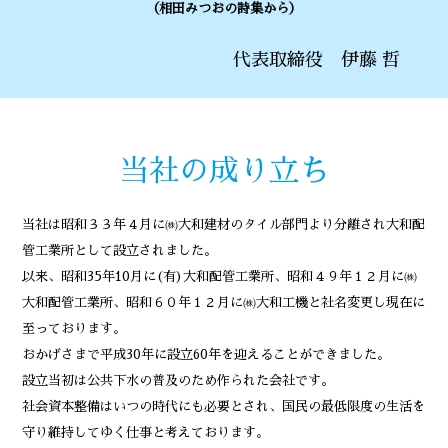
（相田みつおの詩集から）
代表取締役 伊藤 哲
当社の成り立ち
当社は昭和３３年４月に㈱大和建材のタイル部門より分離され大和配
管工業所として設立されました。
以来、昭和35年10月に(有)大和配管工業所、昭和４９年１２月に㈱
大和配管工業所、昭和６０年１２月に㈱大和工機と社名変更し現在に
至っております。
おかげさまで平成30年に設立60年を迎えることができました。
設立当初は公共下水の普及のため作られた会社です。
社会資本整備はいつの時代にも必要とされ、国民の最低限度の生活を
守り維持してゆく仕事と考えております。