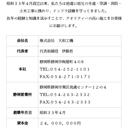
昭和３３年４月設立以来、私たちは地道に地元の水道・空調・消防・
土木工事に携わり、インフラ設備を守ってきました。
長年の経験と知識を活かすことで、クオリティーの高い施工をお客様
にお届けします。
会社名
株式会社 大和工機
代表者
代表取締役 伊藤哲
静岡県静岡市梅屋町４の８
本社
TEL:０５４-２５２-１１０１
FAX:０５４-２７１-０１７１
静岡県静岡市葵区流通センター１２の４
静岡営業所
TEL:０５４-２６３-２３３２
FAX:０５４-２６３-２３３３
創業年月日
昭和３３年４月
資本金
２４，０００，０００円