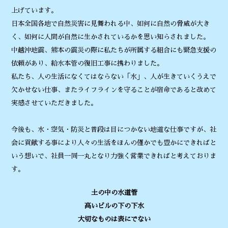
上げています。
日本全国各地で自然災害に見舞われる中、如何に自然の脅威が大き
く、如何に人間が自然に生かされているかを思い知らされました。
中越沖地震、熊本の震災の際に私たちが所属する組合にも緊急支援の
依頼があり、給水本管の復旧工事に携わりました。
私たち、人の生活になくてはならない「水」、人が生きていくうえで
欠かせない仕事、またライフラインを守ることが宿命であると改めて
実感させていただきました。
今後も、水・空気・防災と普段は目につかない地道な仕事ですが、社
会に貢献する事により人々の生活をほんの僅かでも豊かにできればと
いう想いで、社員一同一丸となり力強く営業できればと考えておりま
す。
土の中の水道管
高いビルの下の下水
大切なものは表にでない