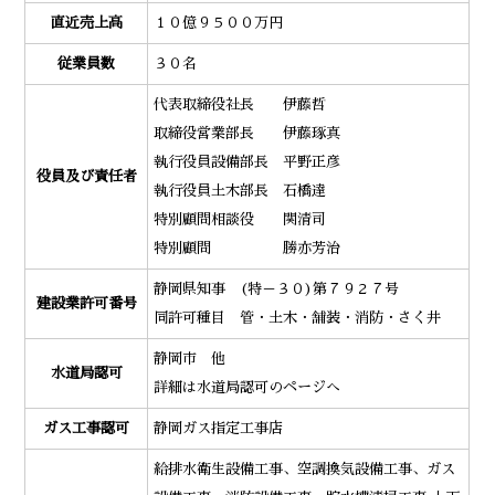
直近売上高
１０億９５００万円
従業員数
３０名
代表取締役社長 伊藤哲
取締役営業部長 伊藤琢真
執行役員設備部長 平野正彦
役員及び責任者
執行役員土木部長 石橋達
特別顧問相談役 関清司
特別顧問 勝亦芳治
静岡県知事 (特－３０)第７９２７号
建設業許可番号
同許可種目 管・土木・舗装・消防・さく井
静岡市 他
水道局認可
詳細は水道局認可のページへ
ガス工事認可
静岡ガス指定工事店
給排水衛生設備工事、空調換気設備工事、ガス